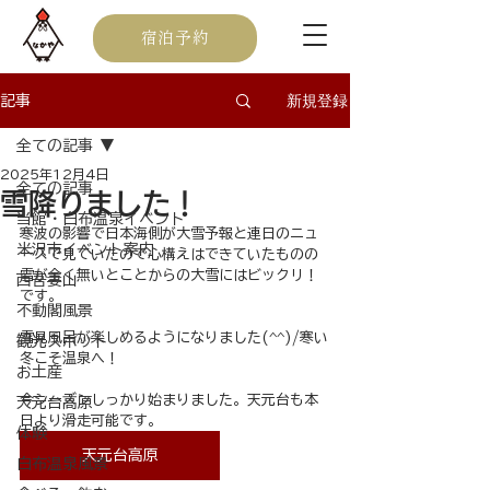
宿泊予約
新規登録
記事
全ての記事
2025年12月4日
全ての記事
雪降りました！
当館・白布温泉イベント
寒波の影響で日本海側が大雪予報と連日のニュ
米沢市イベント案内
ースで見ていたので心構えはできていたものの
雪が全く無いとことからの大雪にはビックリ！
西吾妻山
です。
不動閣風景
雪見風呂が楽しめるようになりました(^^)/寒い
観光スポット
冬こそ温泉へ！
お土産
今シーズンしっかり始まりました。天元台も本
天元台高原
日より滑走可能です。
体験
天元台高原
白布温泉風景